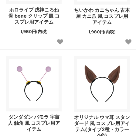
ホロライブ 戌神ころね
ちいかわ カニちゃん 古本
骨 bone クリップ 風 コ
屋 カニ爪 風 コスプレ用
スプレ用アイテム
アイテム
1,980円(内税)
1,980円(内税)
ダンダダン バモラ 宇宙
オリジナル ウマ耳 スタン
人 触角 風 コスプレ用ア
ダード 風 コスプレ用アイ
イテム
テム(タイプ2種・カラー
4色)