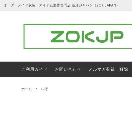
オーダーメイド衣装・アイテム製作専門店 造形ジャパン（ZOK JAPAN）
３D造形アイテム
ア行
フルオ
カ行
ナ行
ハ行
ラ行
ワ行
ご利用ガイド
お問い合わせ
メルマガ登録・解除
1万円以下のアイテム
ホーム
ハ行