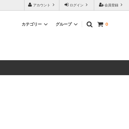
アカウント
ログイン
会員登録
カテゴリー
グループ
0
ワンコ
タ行
ヤ行
クリスマス