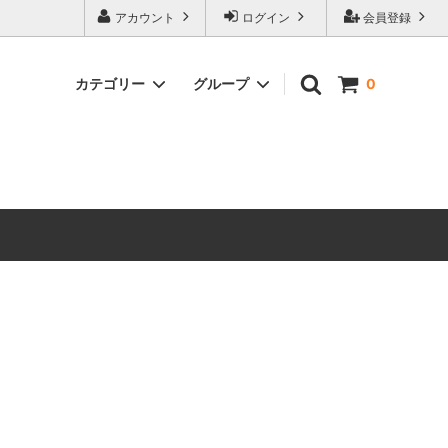
アカウント
ログイン
会員登録
カテゴリー
グループ
0
ワンコ
タ行
ヤ行
クリスマス