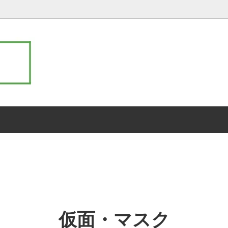
ーダー コスプレ衣装製作チケット
犬服・わんこのコスプレ衣装（
サ行
ス）
マ行
ハロウィン
仮面・マスク