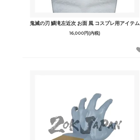
鬼滅の刃 鱗滝左近次 お面 風 コスプレ用アイテム
16,000円(内税)