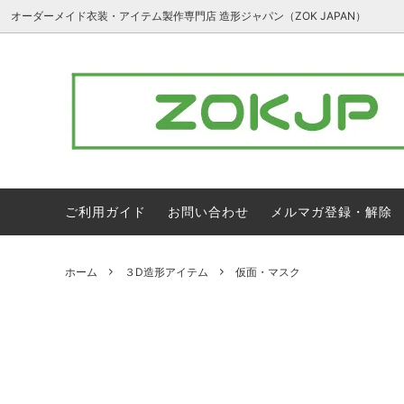
オーダーメイド衣装・アイテム製作専門店 造形ジャパン（ZOK JAPAN）
３D造形アイテム
ア行
フルオ
カ行
ナ行
ハ行
ラ行
ワ行
ご利用ガイド
お問い合わせ
メルマガ登録・解除
1万円以下のアイテム
ホーム
３D造形アイテム
仮面・マスク