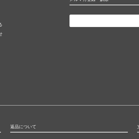
る
せ
返品について