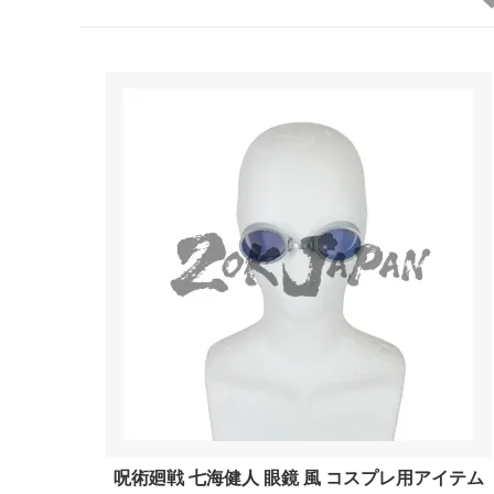
呪術廻戦 七海健人 眼鏡 風 コスプレ用アイテム