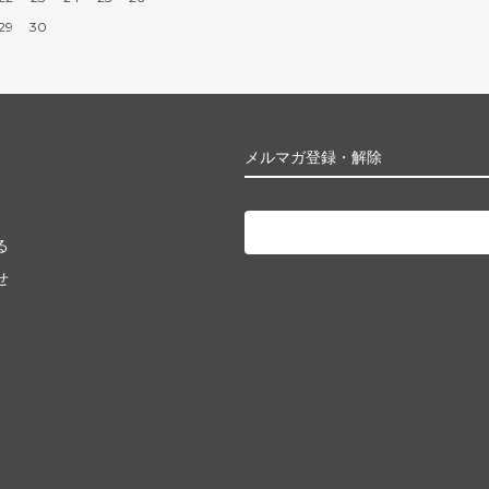
29
30
メルマガ登録・解除
る
せ