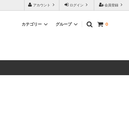
アカウント
ログイン
会員登録
カテゴリー
グループ
0
ワンコ
タ行
ヤ行
クリスマス