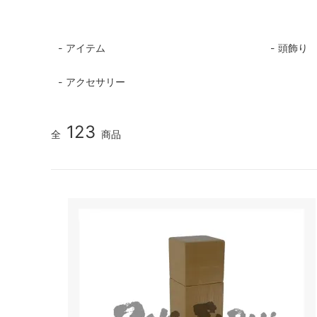
アイテム
頭飾り
アクセサリー
123
全
商品