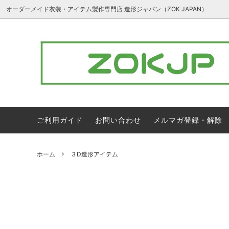
オーダーメイド衣装・アイテム製作専門店 造形ジャパン（ZOK JAPAN）
３D造形アイテム
ア行
フルオ
カ行
ナ行
ハ行
ラ行
ワ行
ご利用ガイド
お問い合わせ
メルマガ登録・解除
1万円以下のアイテム
ホーム
３D造形アイテム