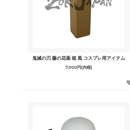
鬼滅の刃 藤の花薬 箱 風 コスプレ用アイテム
7,000円(内税)