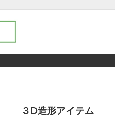
ーダー コスプレ衣装製作チケット
犬服・わんこのコスプレ衣装（
サ行
ス）
マ行
ハロウィン
３D造形アイテム