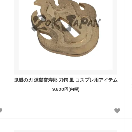
鬼滅の刃 煉獄杏寿郎 刀鍔 風 コスプレ用アイテム
9,600円(内税)